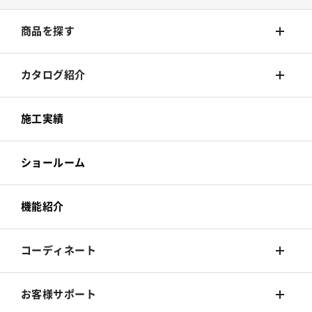
商品を探す
壁装材
カタログ紹介
カーテン
壁装材
施工実績
床材
カーテン
ショールーム
カーペット
床材
機能紹介
椅子張
カーペット
コーディネート
椅子張
着せ替えシミュレーション
お客様サポート