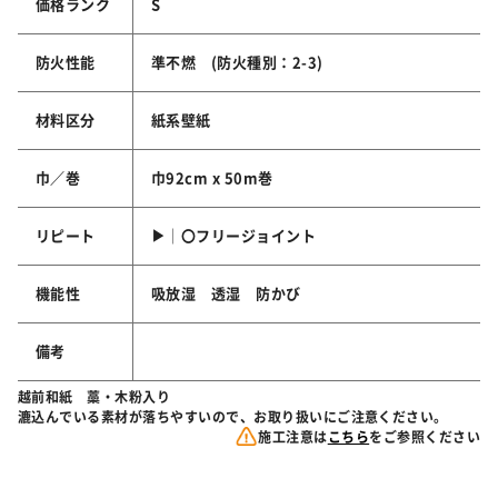
価格ランク
S
防火性能
準不燃 (防火種別：2-3)
材料区分
紙系壁紙
巾／巻
巾92cm x 50m巻
リピート
▶│〇フリージョイント
機能性
吸放湿 透湿 防かび
備考
越前和紙 藁・木粉入り
漉込んでいる素材が落ちやすいので、お取り扱いにご注意ください。
施工注意は
こちら
をご参照ください