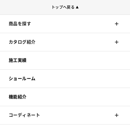
トップへ戻る
▲
商品を探す
壁装材
カタログ紹介
カーテン
壁装材
施工実績
床材
カーテン
ショールーム
カーペット
床材
機能紹介
椅子張
カーペット
コーディネート