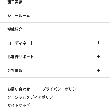
カーテン
壁装材
施工実績
床材
カーテン
ショールーム
カーペット
床材
機能紹介
椅子張
カーペット
コーディネート
椅子張
着せ替えシミュレーション
お客様サポート
旧カタログ
コーディネート集
Q&A
会社情報
お手入れ方法
シンコールブランド
お問い合わせ
プライバシーポリシー
ソーシャルメディアポリシー
動画一覧
グループ情報/体制
サイトマップ