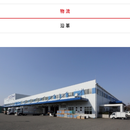
物 流
沿 革