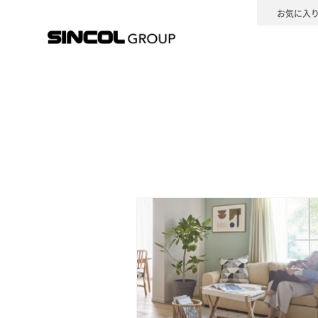
お気に入
壁装材
カーテン
床材
カ
壁装材