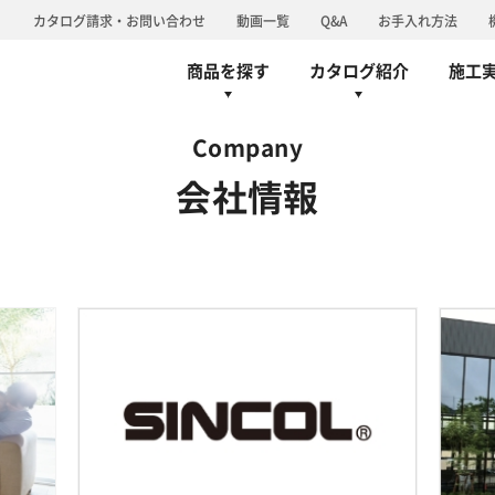
り
カタログ請求・お問い合わせ
動画一覧
Q&A
お手入れ方法
ーペット
椅子張
カーテン
床材
カーペット
シンコールブランド
椅子張
旧カタログ
グループ情報/体
商品を探す
カタログ紹介
施工
Company
会社情報