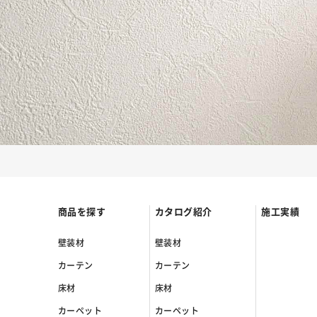
商品を探す
カタログ紹介
施工実績
壁装材
壁装材
カーテン
カーテン
床材
床材
カーペット
カーペット