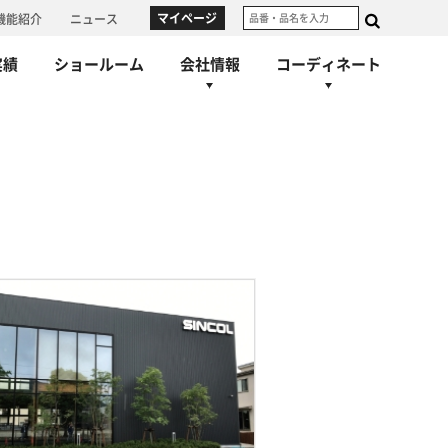
マイページ
機能紹介
ニュース
制
着せ替えシミュレーション
事業所一覧
代表あいさつ
コーディネート集
物流
沿革
実績
ショールーム
会社情報
コーディネート