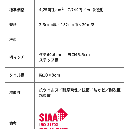
2
標準価格
4,250円／m
7,740円／m（税別）
規格
2.3mm厚／182cm巾×20m巻
板巾
-
タテ60.6cm ヨコ45.5cm
柄マッチ
ステップ柄
タイル柄
約10×9cm
抗ウイルス／耐摩耗性／抗菌／防カビ／耐次亜
機能性
塩素酸
備考