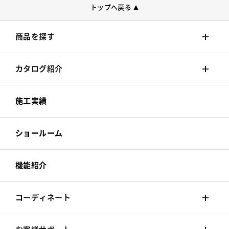
トップへ戻る
▲
商品を探す
壁装材
カタログ紹介
カーテン
壁装材
施工実績
床材
カーテン
ショールーム
カーペット
床材
機能紹介
椅子張
カーペット
コーディネート