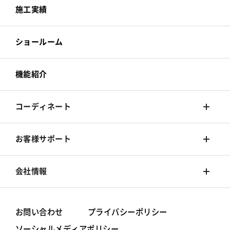
カーテン
壁装材
施工実績
床材
カーテン
ショールーム
カーペット
床材
機能紹介
椅子張
カーペット
コーディネート
椅子張
着せ替えシミュレーション
お客様サポート
旧カタログ
コーディネート集
Q&A
会社情報
お手入れ方法
シンコールブランド
お問い合わせ
プライバシーポリシー
ソーシャルメディアポリシー