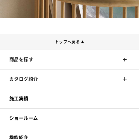
トップへ戻る
▲
商品を探す
壁装材
カタログ紹介
カーテン
壁装材
施工実績
床材
カーテン
ショールーム
カーペット
床材
機能紹介