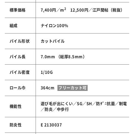
2
標準価格
7,400円／m
12,500円／江戸間帖（税抜）
組成
ナイロン100%
パイル形状
カットパイル
パイル長
7.0mm （総厚8.5mm）
パイル密度
1/10G
364cm
ロール巾
フリーカット可
遊び毛が出にくい／SG／SH／防ﾀﾞﾆ抗菌／制電
機能性
／防炎／中歩行
防炎性
E 2130037