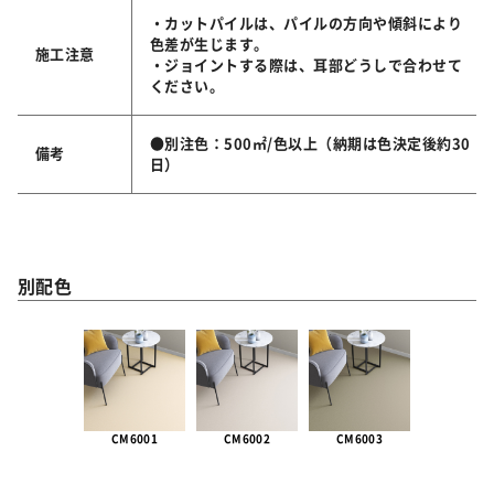
・カットパイルは、パイルの方向や傾斜により
色差が生じます。
施工注意
・ジョイントする際は、耳部どうしで合わせて
ください。
●別注色：500㎡/色以上（納期は色決定後約30
備考
日）
別配色
CM6001
CM6002
CM6003
CM600