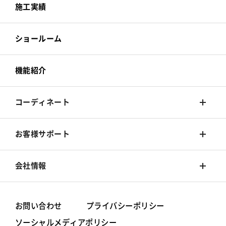
カーテン
壁装材
施工実績
床材
カーテン
ショールーム
カーペット
床材
機能紹介
椅子張
カーペット
コーディネート
椅子張
着せ替えシミュレーション
お客様サポート
旧カタログ
コーディネート集
Q&A
会社情報
お手入れ方法
シンコールブランド
お問い合わせ
プライバシーポリシー
ソーシャルメディアポリシー