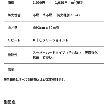
2
価格
1,000円／m 1,080円／m
(税別)
防火性能
不燃 準不燃 (防火種別：1-4)
巾／巻
巾93cm x 50m巻
リピート
▶│〇フリージョイント
スーパーハードタイプ（汚れ防止 表面強化
機能性
抗菌 防かび）
備考
表示価格はすべて消費税および工事費別です。
別配色