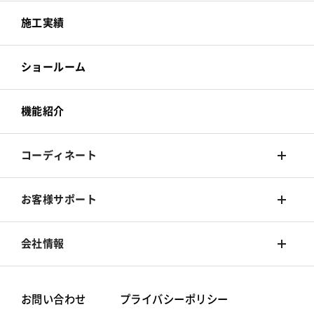
カーテン
壁装材
施工実績
床材
カーテン
ショールーム
カーペット
床材
機能紹介
椅子張
カーペット
コーディネート
椅子張
着せ替えシミュレーション
お客様サポート
旧カタログ
コーディネート集
Q&A
会社情報
お手入れ方法
シンコールブランド
お問い合わせ
プライバシーポリシー