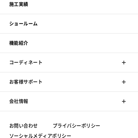
カーテン
壁装材
施工実績
床材
カーテン
ショールーム
カーペット
床材
機能紹介
椅子張
カーペット
コーディネート
椅子張
着せ替えシミュレーション
お客様サポート
旧カタログ
コーディネート集
Q&A
会社情報
お手入れ方法
シンコールブランド
お問い合わせ
プライバシーポリシー
ソーシャルメディアポリシー