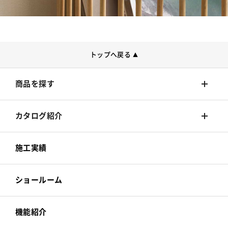
トップへ戻る
▲
商品を探す
壁装材
カタログ紹介
カーテン
壁装材
施工実績
床材
カーテン
ショールーム
カーペット
床材
機能紹介