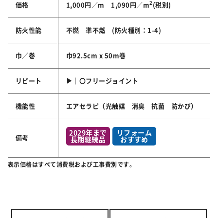
2
価格
1,000円／m 1,090円／m
(税別)
防火性能
不燃 準不燃 (防火種別：1-4)
巾／巻
巾92.5cm x 50m巻
リピート
▶│〇フリージョイント
機能性
エアセラピ（光触媒 消臭 抗菌 防かび）
2029年まで
リフォーム
備考
長期継続品
おすすめ
表示価格はすべて消費税および工事費別です。