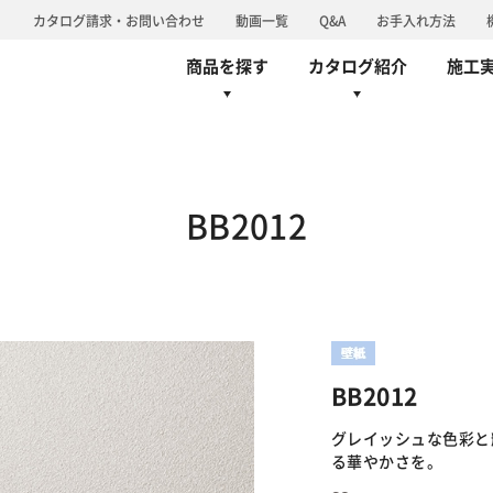
り
カタログ請求・お問い合わせ
動画一覧
Q&A
お手入れ方法
商品を探す
カタログ紹介
施工
ーペット
椅子張
カーテン
床材
カーペット
シンコールブランド
椅子張
旧カタログ
グループ情報/体
BB2012
BB2012
グレイッシュな色彩と
る華やかさを。