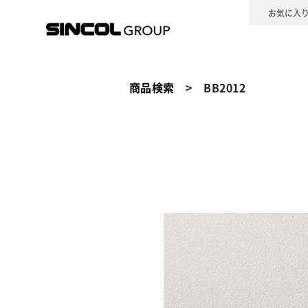
お気に入
壁装材
カーテン
床材
カ
壁装材
商品検索
>
BB2012