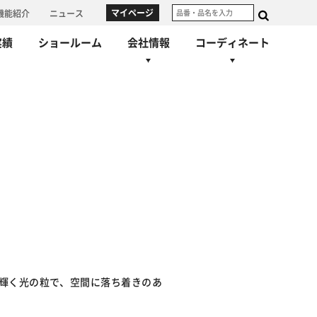
マイページ
機能紹介
ニュース
実績
ショールーム
会社情報
コーディネート
制
着せ替えシミュレーション
事業所一覧
代表あいさつ
コーディネート集
物流
沿革
輝く光の粒で、空間に落ち着きのあ