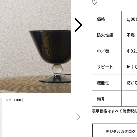
価格
1,0
防火性能
不燃
巾／巻
巾92
リピート
▶│
機能性
防か
備考
リピート画像
表示価格はすべて消費税