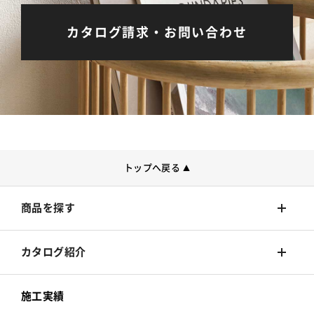
カタログ請求・お問い合わせ
トップへ戻る
▲
商品を探す
壁装材
カタログ紹介
カーテン
壁装材
施工実績