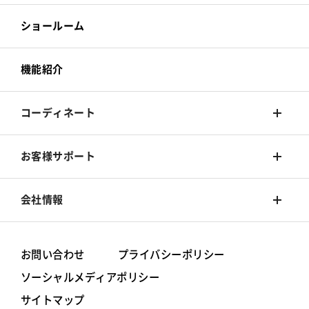
床材
カーテン
ショールーム
カーペット
床材
機能紹介
椅子張
カーペット
コーディネート
椅子張
着せ替えシミュレーション
お客様サポート
旧カタログ
コーディネート集
Q&A
会社情報
お手入れ方法
シンコールブランド
お問い合わせ
プライバシーポリシー
ソーシャルメディアポリシー
動画一覧
グループ情報/体制
サイトマップ