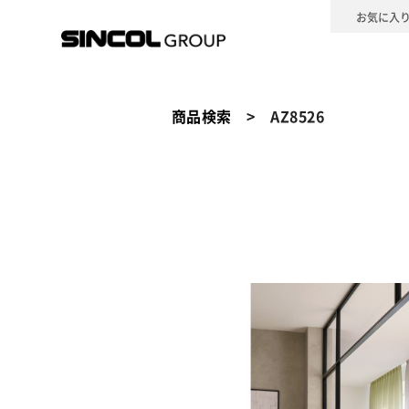
お気に入
壁装材
カーテン
床材
カ
壁装材
商品検索
>
AZ8526