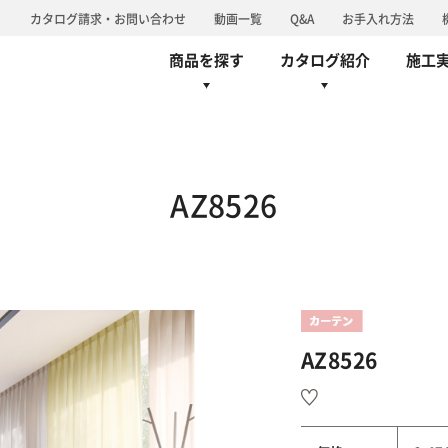
り
カタログ請求・お問い合わせ
動画一覧
Q&A
お手入れ方法
商品を探す
カタログ紹介
施工
ーペット
椅子張
カーテン
床材
カーペット
シンコールブランド
椅子張
旧カタログ
グループ情報/体
AZ8526
AZ8526