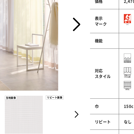
価格
2,4
表示
マーク
機能
対応
スタイル
リピート画像
生地画像
巾
150
リピート
なし