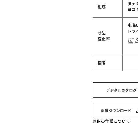
タテ
組成
ヨコ
水洗い
ドライ
寸法
変化率
備考
画像の仕様について