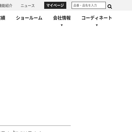
マイページ
機能紹介
ニュース
実績
ショールーム
会社情報
コーディネート
制
着せ替えシミュレーション
事業所一覧
代表あいさつ
コーディネート集
物流
沿革