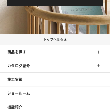
トップへ戻る
▲
商品を探す
壁装材
カタログ紹介
カーテン
壁装材
施工実績
床材
カーテン
ショールーム
カーペット
床材
機能紹介