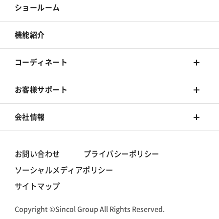
床材
カーテン
ショールーム
カーペット
床材
機能紹介
椅子張
カーペット
コーディネート
椅子張
着せ替えシミュレーション
お客様サポート
旧カタログ
コーディネート集
Q&A
会社情報
お手入れ方法
シンコールブランド
お問い合わせ
プライバシーポリシー
ソーシャルメディアポリシー
動画一覧
グループ情報/体制
サイトマップ
事業所一覧
Copyright ©Sincol Group All Rights Reserved.