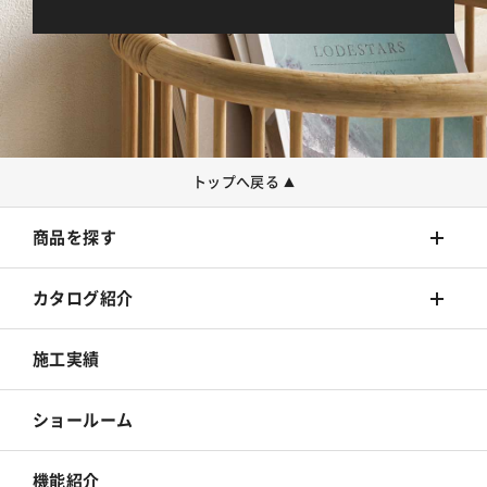
トップへ戻る
▲
商品を探す
壁装材
カタログ紹介
カーテン
壁装材
施工実績
床材
カーテン
ショールーム
カーペット
床材
機能紹介