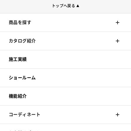
トップへ戻る
▲
商品を探す
壁装材
カタログ紹介
カーテン
壁装材
施工実績
床材
カーテン
ショールーム
カーペット
床材
機能紹介
椅子張
カーペット
コーディネート