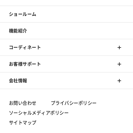
床材
カーテン
ショールーム
カーペット
床材
機能紹介
椅子張
カーペット
コーディネート
椅子張
着せ替えシミュレーション
お客様サポート
旧カタログ
コーディネート集
Q&A
会社情報
お手入れ方法
シンコールブランド
お問い合わせ
プライバシーポリシー
ソーシャルメディアポリシー
動画一覧
グループ情報/体制
サイトマップ
事業所一覧