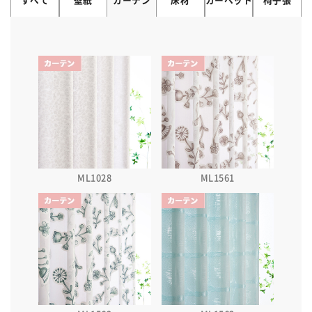
すべて
壁紙
カーテン
床材
カーペット
椅子張
ML1028
ML1561